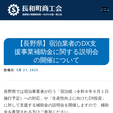
コ
ン
メニュー
テ
ン
ツ
へ
HOME
お知らせ
商工会概要
支援内容
ス
キ
【長野県】宿泊業者のDX支
ッ
プ
商工会員紹介
地域いきいき券
お問合せ
援事業補助金に関する説明会
の開催について
投稿日:
5月 21, 2025
長野県では宿泊事業者が行う「宿泊税（令和８年６月１日
施行予定）への対応」や「生産性向上に向けたDX投資」
に対して支援する補助金の説明会を開催しますので、補助
金を希望される方はご参加ください。