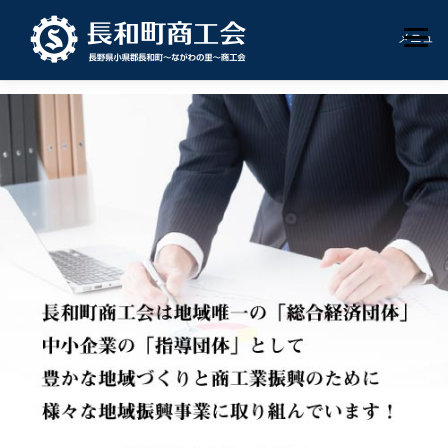
コ
ン
メニュー
テ
ン
ツ
へ
HOME
お知らせ
商工会概要
支援内容
ス
キ
ッ
プ
商工会員紹介
地域いきいき券
お問合せ