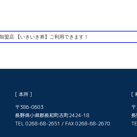
加盟店 【いきいき券】ご利用できます！
[ 本所 ]
[
〒386-0603
〒
長野県小県郡長和町古町2424-18
長
TEL 0268-68-2651 / FAX 0268-68-2670
TE