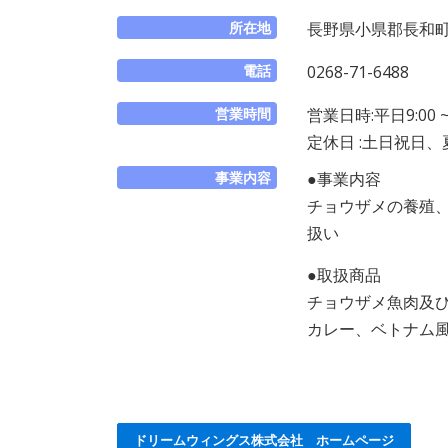
所在地
長野県小県郡長和町長久
電話
0268-71-6488
営業時間
営業日時:平日9:00 ~ 
定休日 :土日祝日
事業内容
●事業内容
チョウザメの養殖
扱い
●取扱商品
チョウザメ魚肉及
カレー、ベトナム
ドリームウィングス株式会社 ホームページ