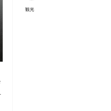
観光
を
ー