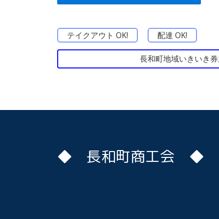
テイクアウト OK!
配達 OK!
長和町地域いきいき券
◆ 長和町商工会 ◆