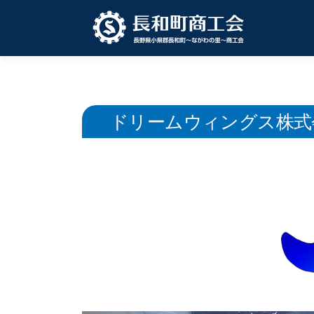
コ
ン
テ
ン
ツ
へ
ス
ドリームウィングス株式
キ
ッ
プ